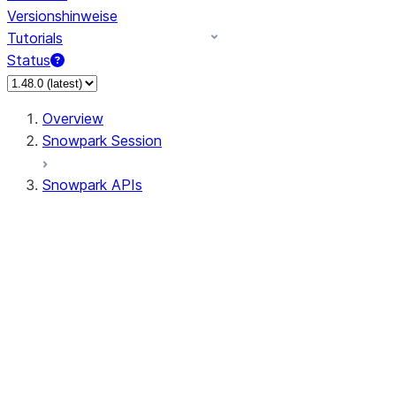
Versionshinweise
Tutorials
Status
Overview
Snowpark Session
Snowpark APIs
Input/Output
DataFrameReader
DataFrameWriter
FileOperation
PutResult
GetResult
ListResult