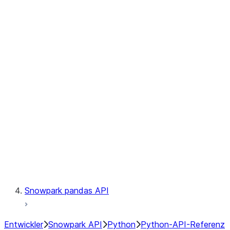
Observability
Files
Catalog
LINEAGE
Context
Exceptions
Testing
Snowpark pandas API
Entwickler
Snowpark API
Python
Python-API-Referenz