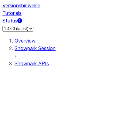
Versionshinweise
Tutorials
Status
Overview
Snowpark Session
Snowpark APIs
Input/Output
DataFrame
DataFrame
DataFrameNaFunctions
DataFrameStatFunctions
DataFrameAnalyticsFunctions