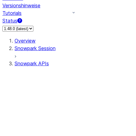
Versionshinweise
Tutorials
Status
Overview
Snowpark Session
Snowpark APIs
Input/Output
DataFrameReader
DataFrameWriter
FileOperation
PutResult
GetResult
ListResult