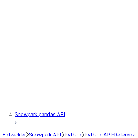
Observability
Files
Catalog
LINEAGE
Context
Exceptions
Testing
Snowpark pandas API
Entwickler
Snowpark API
Python
Python-API-Referenz