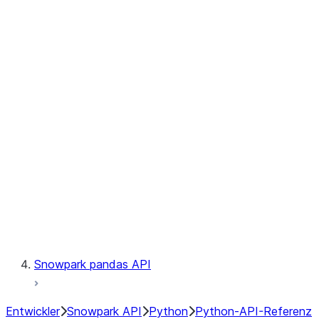
Observability
Files
Catalog
LINEAGE
Context
Exceptions
Testing
Snowpark pandas API
Entwickler
Snowpark API
Python
Python-API-Referenz