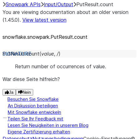
Snowpark APIs
Input/Output
PutResult.count
You are viewing documentation about an older version
(1.45.0).
View latest version
snowflake.snowpark.PutResult.count
PutResult.
count
(
value
,
/
)
Return number of occurrences of value.
War diese Seite hilfreich?
Ja
Nein
Besuchen Sie Snowflake
An Diskussion beteiligen
Mit Snowflake entwickeln
Teilen Sie Ihr Feedback mit
Lesen Sie Neuigkeiten in unserem Blog
Eigene Zertifizierung erhalten
Datenschutz
Nutzungsbedingungen
Cookie-Einstellungen
©