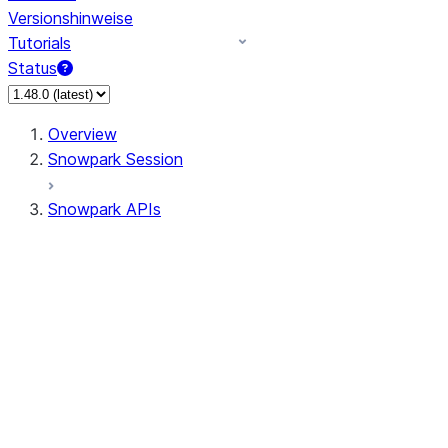
Versionshinweise
Tutorials
Status
Overview
Snowpark Session
Snowpark APIs
Input/Output
DataFrameReader
DataFrameWriter
FileOperation
PutResult
GetResult
ListResult