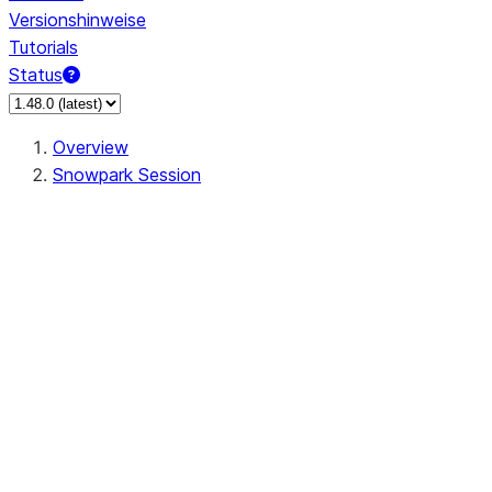
Versionshinweise
Tutorials
Status
Overview
Snowpark Session
Session
Session.SessionBuilder.app_name
Session.SessionBuilder.config
Session.SessionBuilder.configs
Session.SessionBuilder.create
Session.SessionBuilder.getOrCreate
Session.add_import
Session.add_packages
Session.add_requirements
Session.append_query_tag