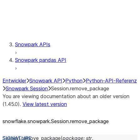
Session.udaf
Session.udf
Session.udtf
Session.session_id
Session.connection
Snowpark APIs
Snowpark pandas API
Entwickler
Snowpark API
Python
Python-API-Referenz
Snowpark Session
Session.remove_package
You are viewing documentation about an older version
(1.45.0).
View latest version
snowflake.snowpark.Session.remove_
package
Session.
remove_package
(
package
:
str
,