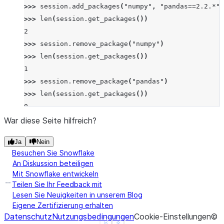
>>> 
session
.
add_packages
(
"numpy"
,
"pandas==2.2.*"
)
>>> 
len
(
session
.
get_packages
())
2
>>> 
session
.
remove_package
(
"numpy"
)
>>> 
len
(
session
.
get_packages
())
1
>>> 
session
.
remove_package
(
"pandas"
)
>>> 
len
(
session
.
get_packages
())
0
War diese Seite hilfreich?
Ja
Nein
Besuchen Sie Snowflake
An Diskussion beteiligen
Mit Snowflake entwickeln
Teilen Sie Ihr Feedback mit
Lesen Sie Neuigkeiten in unserem Blog
Eigene Zertifizierung erhalten
Datenschutz
Nutzungsbedingungen
Cookie-Einstellungen
©