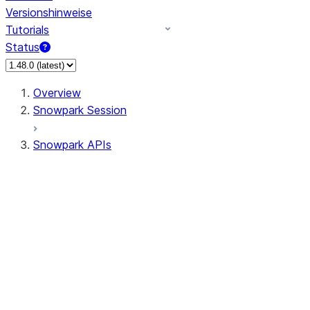
Versionshinweise
Tutorials
Status
Overview
Snowpark Session
Snowpark APIs
Input/Output
DataFrame
Column
Data Types