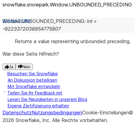
snowflake.snowpark.Window.UNBOUNDED_
PRECEDING
Window.
UNBOUNDED_PRECEDING
:
int
=
-9223372036854775807
Returns a value representing unbounded preceding.
War diese Seite hilfreich?
Ja
Nein
Besuchen Sie Snowflake
An Diskussion beteiligen
Mit Snowflake entwickeln
Teilen Sie Ihr Feedback mit
Lesen Sie Neuigkeiten in unserem Blog
Eigene Zertifizierung erhalten
Datenschutz
Nutzungsbedingungen
Cookie-Einstellungen
©
2026
Snowflake, Inc.
Alle Rechte vorbehalten
.