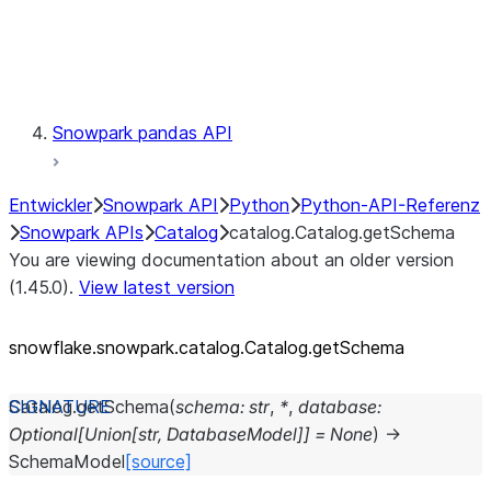
Exceptions
Testing
Snowpark pandas API
Entwickler
Snowpark API
Python
Python-API-Referenz
Snowpark APIs
Catalog
catalog.Catalog.getSchema
You are viewing documentation about an older version
(1.45.0).
View latest version
snowflake.snowpark.catalog.Catalog.getSchema
Catalog.
getSchema
(
schema
:
str
,
*
,
database
:
Optional
[
Union
[
str
,
DatabaseModel
]
]
=
None
)
→
SchemaModel
[source]