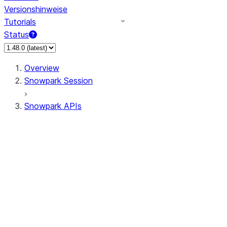
Versionshinweise
Tutorials
Status
Overview
Snowpark Session
Snowpark APIs
Input/Output
DataFrame
Column
Data Types