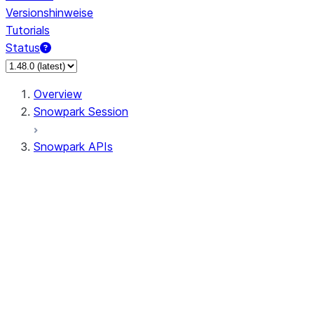
Versionshinweise
Tutorials
Status
Overview
Snowpark Session
Snowpark APIs
Input/Output
DataFrame
Column
Data Types