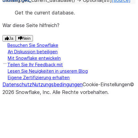
Catalog.
get_current_database
(
)
→
Optional
[
str
]
[source]
Get the current database.
War diese Seite hilfreich?
Ja
Nein
Besuchen Sie Snowflake
An Diskussion beteiligen
Mit Snowflake entwickeln
Teilen Sie Ihr Feedback mit
Lesen Sie Neuigkeiten in unserem Blog
Eigene Zertifizierung erhalten
Datenschutz
Nutzungsbedingungen
Cookie-Einstellungen
©
2026
Snowflake, Inc.
Alle Rechte vorbehalten
.