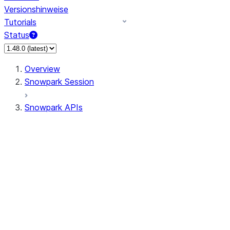
Versionshinweise
Tutorials
Status
Overview
Snowpark Session
Snowpark APIs
Input/Output
DataFrame
Column
Data Types