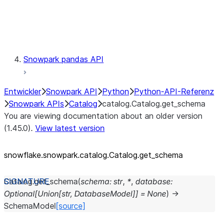
Exceptions
Testing
Snowpark pandas API
Entwickler
Snowpark API
Python
Python-API-Referenz
Snowpark APIs
Catalog
catalog.Catalog.get_schema
You are viewing documentation about an older version
(1.45.0).
View latest version
snowflake.snowpark.catalog.Catalog.get_
schema
Catalog.
get_schema
(
schema
:
str
,
*
,
database
:
Optional
[
Union
[
str
,
DatabaseModel
]
]
=
None
)
→
SchemaModel
[source]