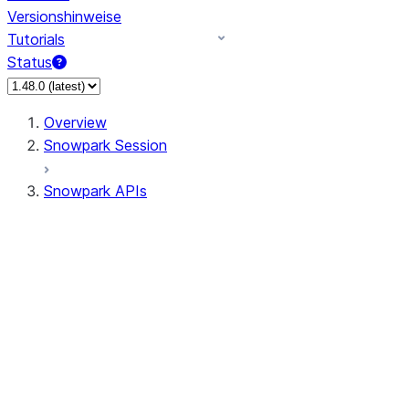
Versionshinweise
Tutorials
Status
Overview
Snowpark Session
Snowpark APIs
Input/Output
DataFrame
Column
Data Types