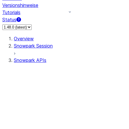
Versionshinweise
Tutorials
Status
Overview
Snowpark Session
Snowpark APIs
Input/Output
DataFrame
Column
Data Types