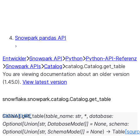
Exceptions
Testing
Snowpark pandas API
Entwickler
Snowpark API
Python
Python-API-Referenz
Snowpark APIs
Catalog
catalog.Catalog.get_table
You are viewing documentation about an older version
(1.45.0).
View latest version
snowflake.snowpark.catalog.Catalog.get_
table
Catalog.
get_table
(
table_name
:
str
,
*
,
database
:
Optional
[
Union
[
str
,
DatabaseModel
]
]
=
None
,
schema
:
Optional
[
Union
[
str
,
SchemaModel
]
]
=
None
)
→
Table
[sourc