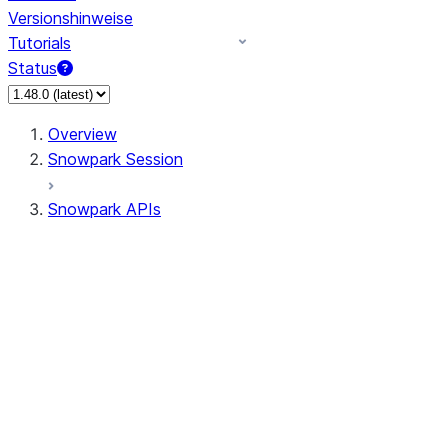
Versionshinweise
Tutorials
Status
Overview
Snowpark Session
Snowpark APIs
Input/Output
DataFrame
Column
Data Types