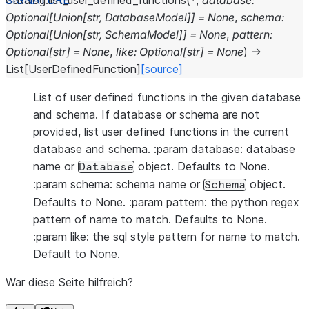
Catalog.
list_user_defined_functions
(
*
,
database
:
Optional
[
Union
[
str
,
DatabaseModel
]
]
=
None
,
schema
:
Optional
[
Union
[
str
,
SchemaModel
]
]
=
None
,
pattern
:
Optional
[
str
]
=
None
,
like
:
Optional
[
str
]
=
None
)
→
List
[
UserDefinedFunction
]
[source]
List of user defined functions in the given database
and schema. If database or schema are not
provided, list user defined functions in the current
database and schema. :param database: database
name or
object. Defaults to None.
Database
:param schema: schema name or
object.
Schema
Defaults to None. :param pattern: the python regex
pattern of name to match. Defaults to None.
:param like: the sql style pattern for name to match.
Default to None.
War diese Seite hilfreich?