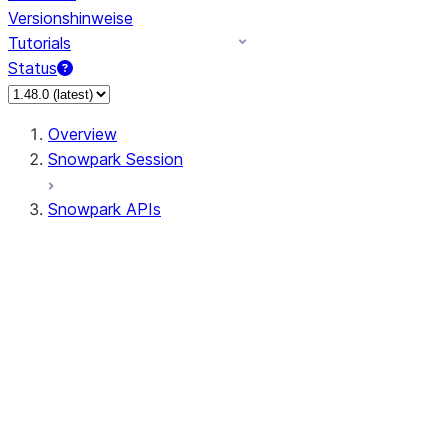
Versionshinweise
Tutorials
Status
Overview
Snowpark Session
Snowpark APIs
Input/Output
DataFrame
Column
Data Types