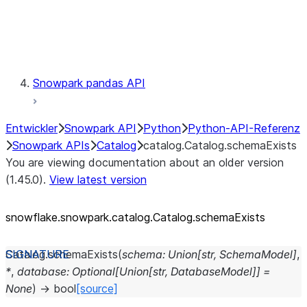
Exceptions
Testing
Snowpark pandas API
Entwickler
Snowpark API
Python
Python-API-Referenz
Snowpark APIs
Catalog
catalog.Catalog.schemaExists
You are viewing documentation about an older version
(1.45.0).
View latest version
snowflake.snowpark.catalog.Catalog.schemaExists
Catalog.
schemaExists
(
schema
:
Union
[
str
,
SchemaModel
]
,
*
,
database
:
Optional
[
Union
[
str
,
DatabaseModel
]
]
=
None
)
→
bool
[source]