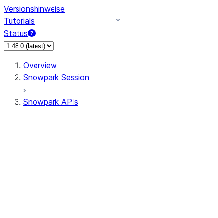
Versionshinweise
Tutorials
Status
Overview
Snowpark Session
Snowpark APIs
Input/Output
DataFrame
Column
Data Types