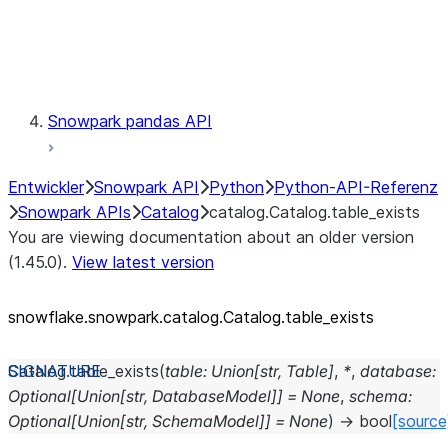
Exceptions
Testing
Snowpark pandas API
Entwickler
Snowpark API
Python
Python-API-Referenz
Snowpark APIs
Catalog
catalog.Catalog.table_exists
You are viewing documentation about an older version
(1.45.0).
View latest version
snowflake.snowpark.catalog.Catalog.table_
exists
Catalog.
table_exists
(
table
:
Union
[
str
,
Table
]
,
*
,
database
:
Optional
[
Union
[
str
,
DatabaseModel
]
]
=
None
,
schema
:
Optional
[
Union
[
str
,
SchemaModel
]
]
=
None
)
→
bool
[source