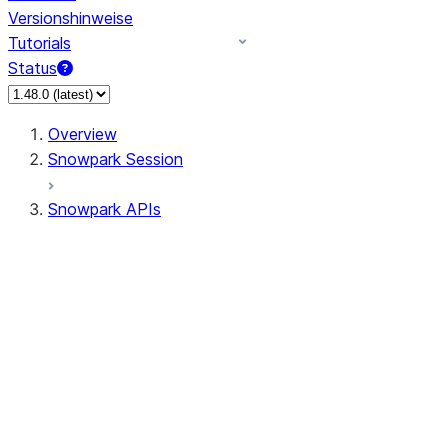
Versionshinweise
Tutorials
Status
Overview
Snowpark Session
Snowpark APIs
Input/Output
DataFrame
Column
Data Types