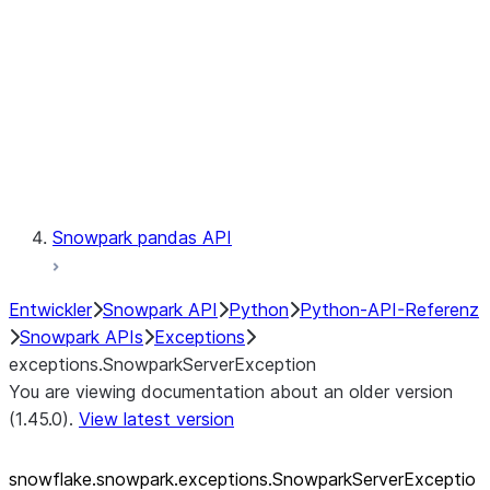
exceptions.SnowparkSQLUnexpe
exceptions.SnowparkServerExce
exceptions.SnowparkSessionEx
exceptions.SnowparkTableExce
exceptions.SnowparkUploadFile
exceptions.SnowparkUploadUdf
Testing
Snowpark pandas API
Entwickler
Snowpark API
Python
Python-API-Referenz
Snowpark APIs
Exceptions
exceptions.SnowparkServerException
You are viewing documentation about an older version
(1.45.0).
View latest version
snowflake.snowpark.exceptions.SnowparkServerExceptio