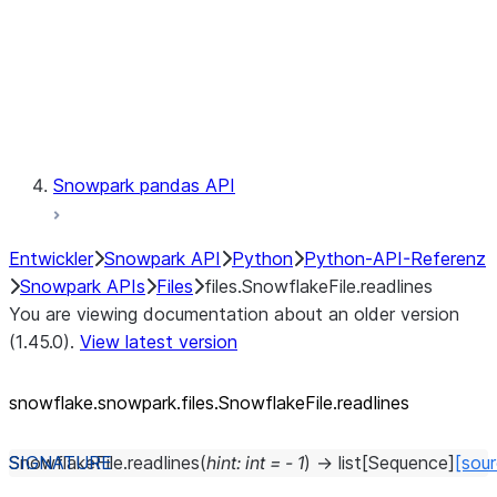
Context
Exceptions
Testing
Snowpark pandas API
Entwickler
Snowpark API
Python
Python-API-Referenz
Snowpark APIs
Files
files.SnowflakeFile.readlines
You are viewing documentation about an older version
(1.45.0).
View latest version
snowflake.snowpark.files.SnowflakeFile.readlines
SnowflakeFile.
readlines
(
hint
:
int
=
-
1
)
→
list
[
Sequence
]
[sou