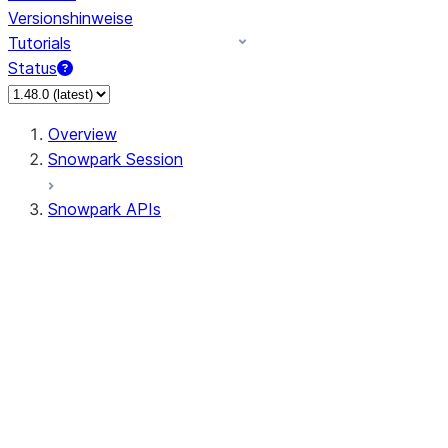
Versionshinweise
Tutorials
Status
Overview
Snowpark Session
Snowpark APIs
Input/Output
DataFrame
Column
Data Types