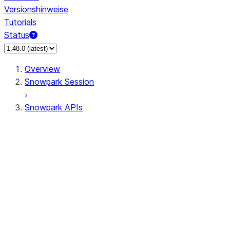
Versionshinweise
Tutorials
Status
Overview
Snowpark Session
Snowpark APIs
Input/Output
DataFrame
Column
Data Types