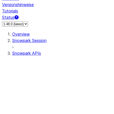
Versionshinweise
Tutorials
Status
Overview
Snowpark Session
Snowpark APIs
Input/Output
DataFrame
Column
Data Types