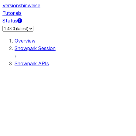
Versionshinweise
Tutorials
Status
Overview
Snowpark Session
Snowpark APIs
Input/Output
DataFrame
Column
Data Types