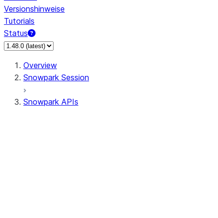
Versionshinweise
Tutorials
Status
Overview
Snowpark Session
Snowpark APIs
Input/Output
DataFrame
Column
Data Types