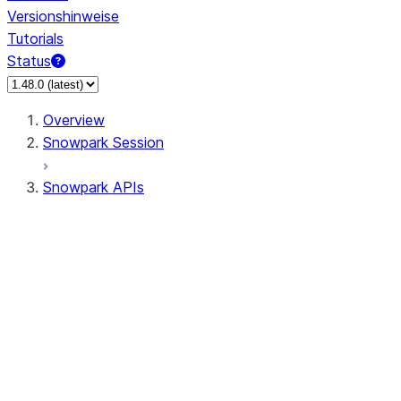
Versionshinweise
Tutorials
Status
Overview
Snowpark Session
Snowpark APIs
Input/Output
DataFrame
Column
Data Types