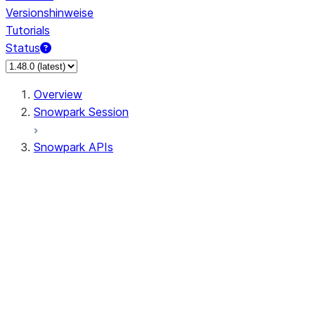
Versionshinweise
Tutorials
Status
Overview
Snowpark Session
Snowpark APIs
Input/Output
DataFrame
Column
Data Types