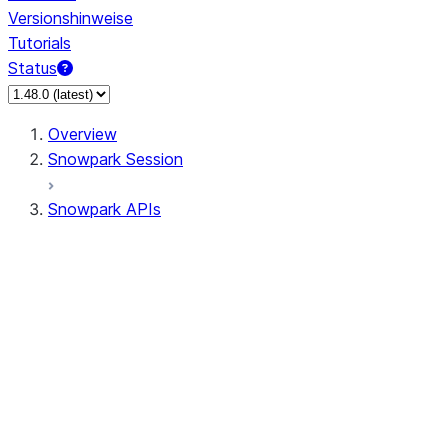
Versionshinweise
Tutorials
Status
Overview
Snowpark Session
Snowpark APIs
Input/Output
DataFrame
Column
Data Types