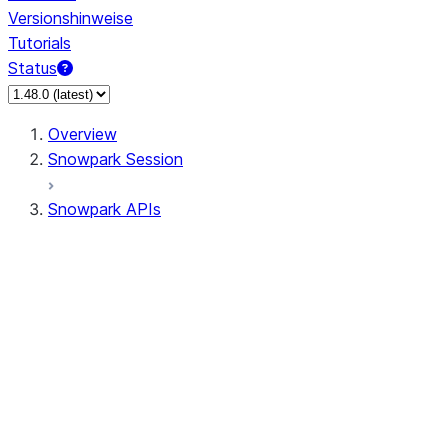
Versionshinweise
Tutorials
Status
Overview
Snowpark Session
Snowpark APIs
Input/Output
DataFrame
Column
Data Types