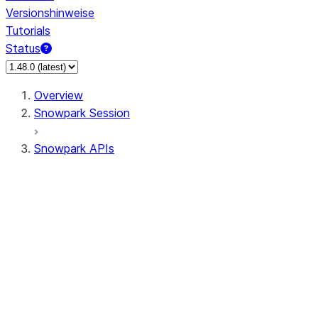
Versionshinweise
Tutorials
Status
Overview
Snowpark Session
Snowpark APIs
Input/Output
DataFrame
Column
Data Types