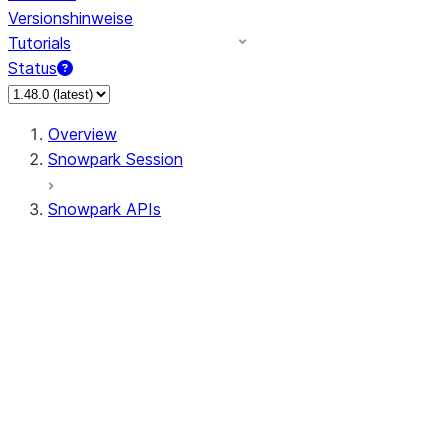
Versionshinweise
Tutorials
Status
Overview
Snowpark Session
Snowpark APIs
Input/Output
DataFrame
Column
Data Types