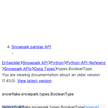
Context
Exceptions
Testing
Snowpark pandas API
Entwickler
Snowpark API
Python
Python-API-Referenz
Snowpark APIs
Data Types
types.BooleanType
You are viewing documentation about an older version
(1.45.0).
View latest version
snowflake.snowpark.types.BooleanType
class
snowflake.snowpark.types.
BooleanType
[source]