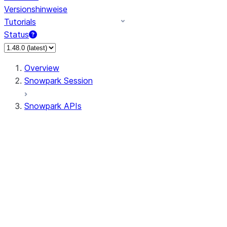
Versionshinweise
Tutorials
Status
Overview
Snowpark Session
Snowpark APIs
Input/Output
DataFrame
Column
Data Types