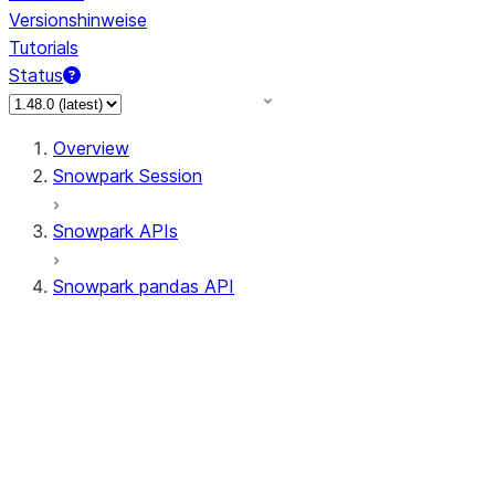
Versionshinweise
Tutorials
Status
Overview
Snowpark Session
Snowpark APIs
Snowpark pandas API
All supported APIs
Session
Input/Output