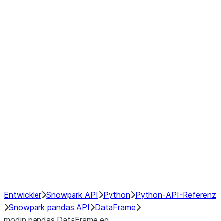
Window
GroupBy
Resampling
Interoperability with third party libraries
Hybrid Execution
NumPy Interoperability
Performance Recommendations
Entwickler
Snowpark API
Python
Python-API-Referenz
Snowpark pandas API
DataFrame
modin.pandas.DataFrame.eq