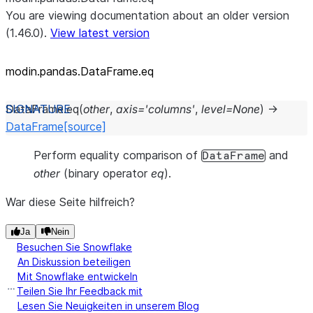
You are viewing documentation about an older version
(1.46.0).
View latest version
modin.pandas.DataFrame.eq
DataFrame.
eq
(
other
,
axis
=
'columns'
,
level
=
None
)
→
DataFrame
[source]
Perform equality comparison of
and
DataFrame
other
(binary operator
eq
).
War diese Seite hilfreich?
Ja
Nein
Besuchen Sie Snowflake
An Diskussion beteiligen
Mit Snowflake entwickeln
Teilen Sie Ihr Feedback mit
Lesen Sie Neuigkeiten in unserem Blog