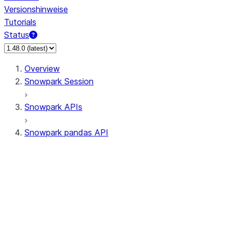
Versionshinweise
Tutorials
Status
Overview
Snowpark Session
Snowpark APIs
Snowpark pandas API
All supported APIs
Session
Input/Output