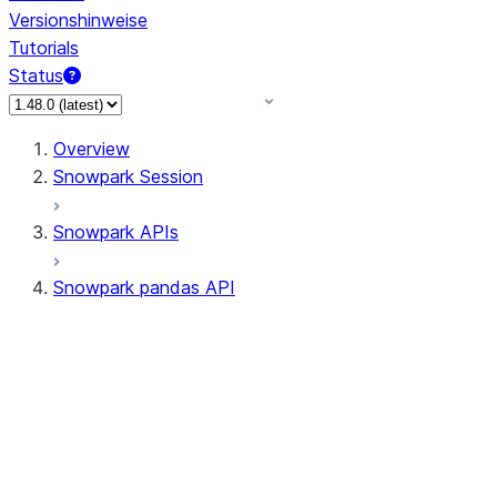
Versionshinweise
Tutorials
Status
Overview
Snowpark Session
Snowpark APIs
Snowpark pandas API
All supported APIs
Session
Input/Output