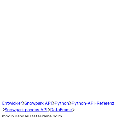
Window
GroupBy
Resampling
Interoperability with third party libraries
Hybrid Execution
NumPy Interoperability
Performance Recommendations
Entwickler
Snowpark API
Python
Python-API-Referenz
Snowpark pandas API
DataFrame
modin.pandas.DataFrame.ndim