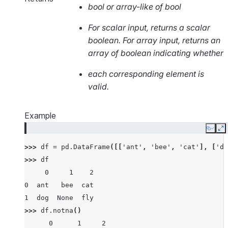
bool or array-like of bool
For scalar input, returns a scalar
boolean. For array input, returns an
array of boolean indicating whether
each corresponding element is
valid.
Example
Copy
E
>>> 
df
=
pd
.
DataFrame
([[
'ant'
,
'bee'
,
'cat'
],
[
'do
>>> 
df
     0     1    2
0  ant   bee  cat
1  dog  None  fly
>>> 
df
.
notna
()
      0      1     2