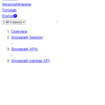
Versionshinweise
Tutorials
Status
Overview
Snowpark Session
Snowpark APIs
Snowpark pandas API
All supported APIs
Session
Input/Output