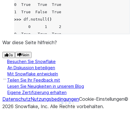
0  True   True  True
1  True  False  True
>>> 
df
.
notnull
()
      0      1     2
0  True   True  True
1  True  False  True
War diese Seite hilfreich?
Ja
Nein
Besuchen Sie Snowflake
An Diskussion beteiligen
Mit Snowflake entwickeln
Teilen Sie Ihr Feedback mit
Lesen Sie Neuigkeiten in unserem Blog
Eigene Zertifizierung erhalten
Datenschutz
Nutzungsbedingungen
Cookie-Einstellungen
©
See more
Show less
2026
Snowflake, Inc.
Alle Rechte vorbehalten
.