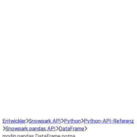
Window
GroupBy
Resampling
Interoperability with third party libraries
Hybrid Execution
NumPy Interoperability
Performance Recommendations
Entwickler
Snowpark API
Python
Python-API-Referenz
Snowpark pandas API
DataFrame
modin.pandas.DataFrame.notna