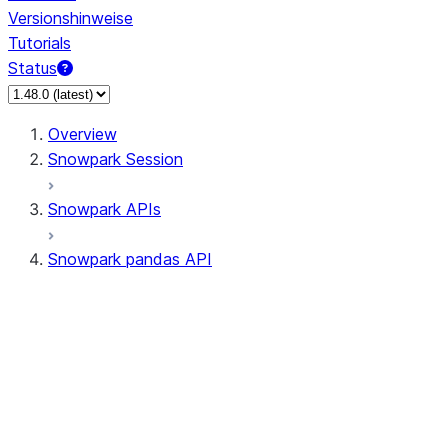
Versionshinweise
Tutorials
Status
Overview
Snowpark Session
Snowpark APIs
Snowpark pandas API
All supported APIs
Session
Input/Output