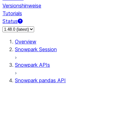
Versionshinweise
Tutorials
Status
Overview
Snowpark Session
Snowpark APIs
Snowpark pandas API
All supported APIs
Session
Input/Output