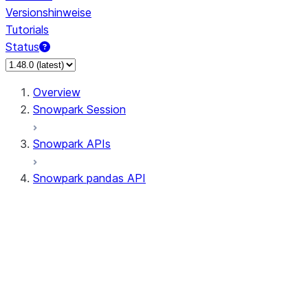
Versionshinweise
Tutorials
Status
Overview
Snowpark Session
Snowpark APIs
Snowpark pandas API
All supported APIs
Session
Input/Output