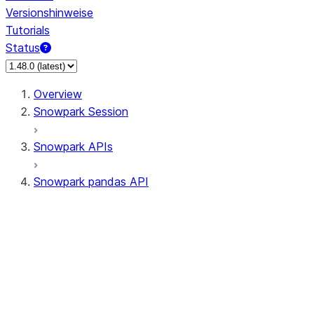
Versionshinweise
Tutorials
Status
Overview
Snowpark Session
Snowpark APIs
Snowpark pandas API
All supported APIs
Session
Input/Output