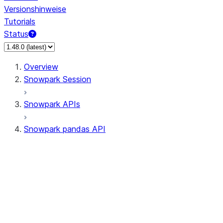
Versionshinweise
Tutorials
Status
Overview
Snowpark Session
Snowpark APIs
Snowpark pandas API
All supported APIs
Session
Input/Output