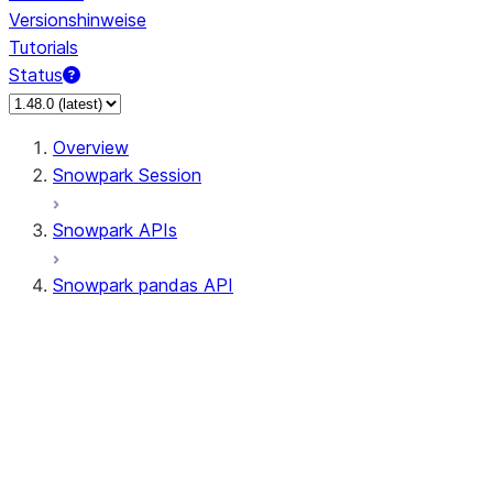
Versionshinweise
Tutorials
Status
Overview
Snowpark Session
Snowpark APIs
Snowpark pandas API
All supported APIs
Session
Input/Output