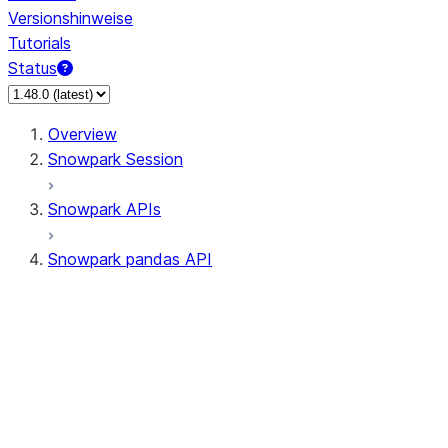
Versionshinweise
Tutorials
Status
Overview
Snowpark Session
Snowpark APIs
Snowpark pandas API
All supported APIs
Session
Input/Output