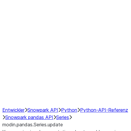
Window
GroupBy
Resampling
Interoperability with third party libraries
Hybrid Execution
NumPy Interoperability
Performance Recommendations
Entwickler
Snowpark API
Python
Python-API-Referenz
Snowpark pandas API
Series
modin.pandas.Series.update