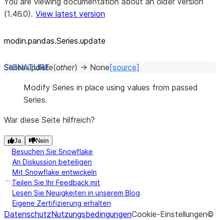
You are viewing documentation about an older version
(1.46.0).
View latest version
modin.pandas.Series.update
Series.
update
(
other
)
→
None
[source]
Modify Series in place using values from passed
Series.
War diese Seite hilfreich?
Ja
Nein
Besuchen Sie Snowflake
An Diskussion beteiligen
Mit Snowflake entwickeln
Teilen Sie Ihr Feedback mit
Lesen Sie Neuigkeiten in unserem Blog
Eigene Zertifizierung erhalten
Datenschutz
Nutzungsbedingungen
Cookie-Einstellungen
©