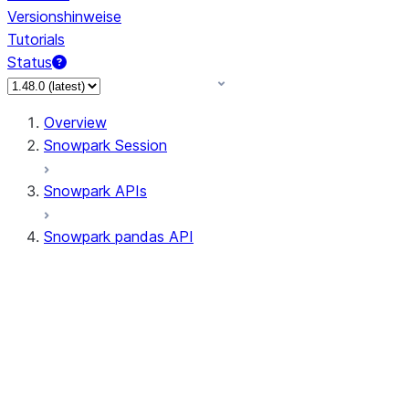
Versionshinweise
Tutorials
Status
Overview
Snowpark Session
Snowpark APIs
Snowpark pandas API
All supported APIs
Session
Input/Output