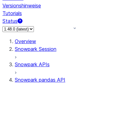
Versionshinweise
Tutorials
Status
Overview
Snowpark Session
Snowpark APIs
Snowpark pandas API
All supported APIs
Session
Input/Output