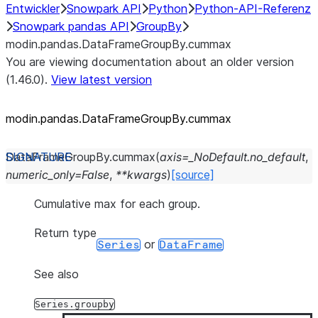
Entwickler
Snowpark API
Python
Python-API-Referenz
Snowpark pandas API
GroupBy
modin.pandas.DataFrameGroupBy.cummax
You are viewing documentation about an older version
(1.46.0).
View latest version
modin.pandas.DataFrameGroupBy.cummax
DataFrameGroupBy.
cummax
(
axis
=
_NoDefault.no_default
,
numeric_only
=
False
,
**
kwargs
)
[source]
Cumulative max for each group.
Return type
or
Series
DataFrame
See also
Series.groupby