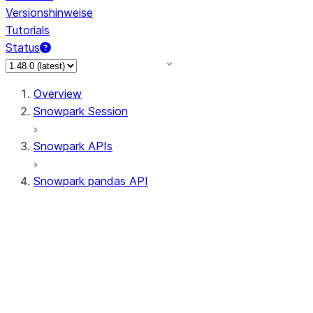
Versionshinweise
Tutorials
Status
Overview
Snowpark Session
Snowpark APIs
Snowpark pandas API
All supported APIs
Session
Input/Output