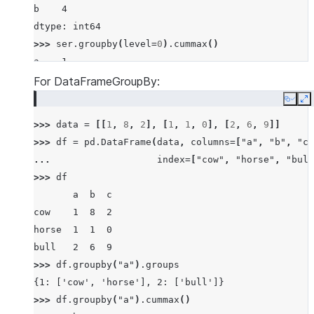
b    4
dtype: int64
>>> 
ser
.
groupby
(
level
=
0
)
.
cummax
()
a    1
a    6
For DataFrameGroupBy:
a    6
Copy
E
b    3
>>> 
data
=
[[
1
,
8
,
2
],
[
1
,
1
,
0
],
[
2
,
6
,
9
]]
b    3
>>> 
df
=
pd
.
DataFrame
(
data
,
columns
=
[
"a"
,
"b"
,
"c"
b    4
... 
index
=
[
"cow"
,
"horse"
,
"bull
dtype: int64
>>> 
df
       a  b  c
cow    1  8  2
horse  1  1  0
bull   2  6  9
>>> 
df
.
groupby
(
"a"
)
.
groups
{1: ['cow', 'horse'], 2: ['bull']}
>>> 
df
.
groupby
(
"a"
)
.
cummax
()