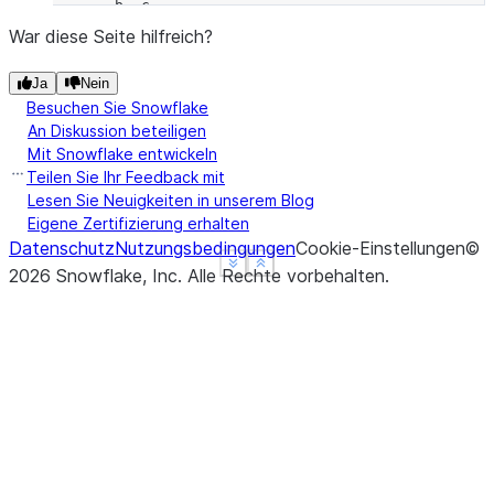
       b  c
cow    8  2
War diese Seite hilfreich?
horse  8  2
Ja
Nein
bull   6  9
Besuchen Sie Snowflake
An Diskussion beteiligen
Mit Snowflake entwickeln
Teilen Sie Ihr Feedback mit
Lesen Sie Neuigkeiten in unserem Blog
Eigene Zertifizierung erhalten
Datenschutz
Nutzungsbedingungen
Cookie-Einstellungen
©
See more
See more
Show less
Show less
2026
Snowflake, Inc.
Alle Rechte vorbehalten
.