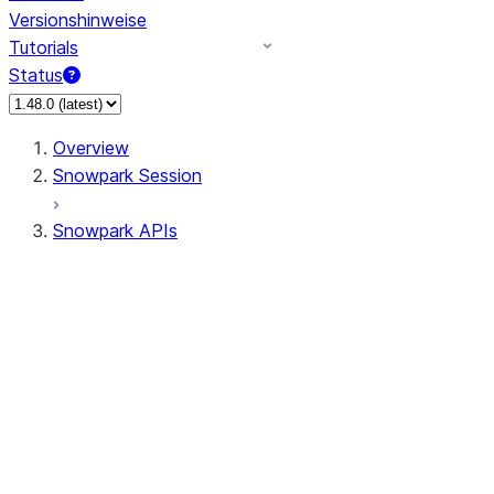
Versionshinweise
Tutorials
Status
Overview
Snowpark Session
Snowpark APIs
Input/Output
DataFrame
Column
Column
CaseExpr