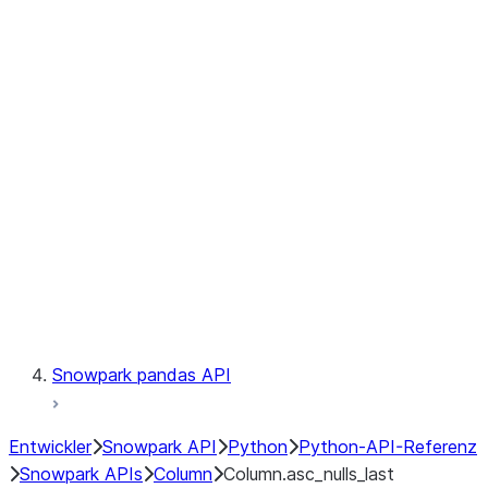
Files
Catalog
LINEAGE
Context
Exceptions
Testing
Snowpark pandas API
Entwickler
Snowpark API
Python
Python-API-Referenz
Snowpark APIs
Column
Column.asc_nulls_last