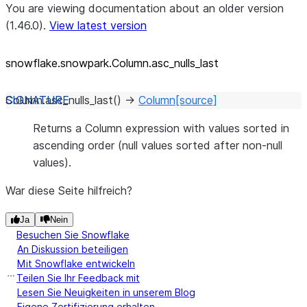
You are viewing documentation about an older version
(1.46.0).
View latest version
snowflake.snowpark.Column.asc_
nulls_
last
Column.
asc_nulls_last
(
)
→
Column
[source]
Returns a Column expression with values sorted in
ascending order (null values sorted after non-null
values).
War diese Seite hilfreich?
Ja
Nein
Besuchen Sie Snowflake
An Diskussion beteiligen
Mit Snowflake entwickeln
Teilen Sie Ihr Feedback mit
Lesen Sie Neuigkeiten in unserem Blog
Eigene Zertifizierung erhalten