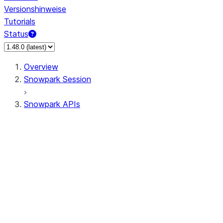
Versionshinweise
Tutorials
Status
Overview
Snowpark Session
Snowpark APIs
Input/Output
DataFrame
Column
Column
CaseExpr