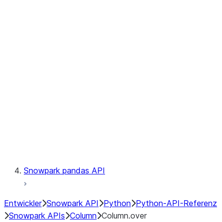
Files
Catalog
LINEAGE
Context
Exceptions
Testing
Snowpark pandas API
Entwickler
Snowpark API
Python
Python-API-Referenz
Snowpark APIs
Column
Column.over