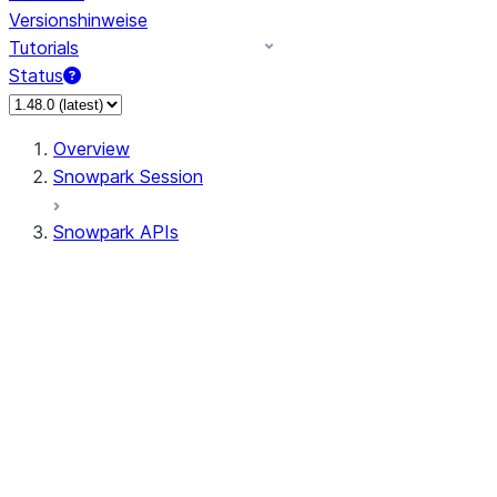
Versionshinweise
Tutorials
Status
Overview
Snowpark Session
Snowpark APIs
Input/Output
DataFrame
Column
Column
CaseExpr