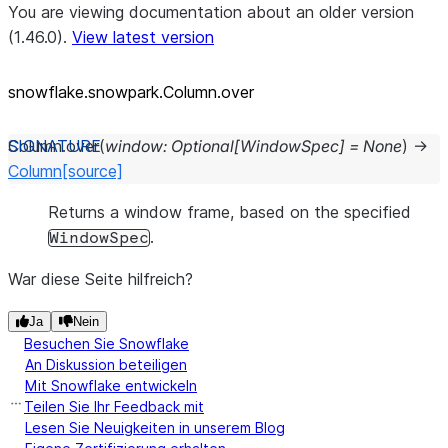
You are viewing documentation about an older version
(1.46.0).
View latest version
snowflake.snowpark.Column.over
Column.
over
(
window
:
Optional
[
WindowSpec
]
=
None
)
→
Column
[source]
Returns a window frame, based on the specified
.
WindowSpec
War diese Seite hilfreich?
Ja
Nein
Besuchen Sie Snowflake
An Diskussion beteiligen
Mit Snowflake entwickeln
Teilen Sie Ihr Feedback mit
Lesen Sie Neuigkeiten in unserem Blog