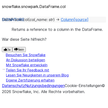
snowflake.snowpark.DataFrame.col
DataFrame.
col
(
col_name
:
str
)
→
Column
[source]
Returns a reference to a column in the DataFrame.
War diese Seite hilfreich?
Ja
Nein
Besuchen Sie Snowflake
An Diskussion beteiligen
Mit Snowflake entwickeln
Teilen Sie Ihr Feedback mit
Lesen Sie Neuigkeiten in unserem Blog
Eigene Zertifizierung erhalten
Datenschutz
Nutzungsbedingungen
Cookie-Einstellungen
©
2026
Snowflake, Inc.
Alle Rechte vorbehalten
.