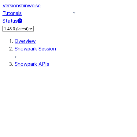
Versionshinweise
Tutorials
Status
Overview
Snowpark Session
Snowpark APIs
Input/Output
DataFrame
DataFrame
DataFrameNaFunctions
DataFrameStatFunctions
DataFrameAnalyticsFunctions