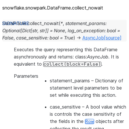
snowflake.snowpark.DataFrame.collect_
nowait
DataFrame.
collect_nowait
(
*
,
statement_params
:
Optional
[
Dict
[
str
,
str
]
]
=
None
,
log_on_exception
:
bool
=
False
,
case_sensitive
:
bool
=
True
)
→
AsyncJob
[source]
Executes the query representing this DataFrame
asynchronously and returns: class:
AsyncJob
. It is
equivalent to
.
collect(block=False)
Parameters
statement_params
– Dictionary of
statement level parameters to be
set while executing this action.
case_sensitive
– A bool value which
is controls the case sensitivity of
the fields in the
objects after
Row
collecting the result using