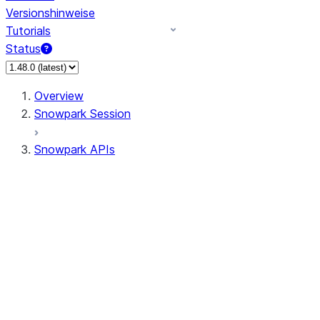
Versionshinweise
Tutorials
Status
Overview
Snowpark Session
Snowpark APIs
Input/Output
DataFrame
DataFrame
DataFrameNaFunctions
DataFrameStatFunctions
DataFrameAnalyticsFunctions