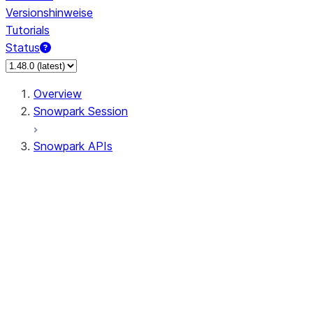
Versionshinweise
Tutorials
Status
Overview
Snowpark Session
Snowpark APIs
Input/Output
DataFrame
DataFrame
DataFrameNaFunctions
DataFrameStatFunctions
DataFrameAnalyticsFunctions