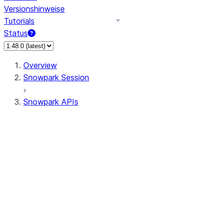
Versionshinweise
Tutorials
Status
Overview
Snowpark Session
Snowpark APIs
Input/Output
DataFrame
DataFrame
DataFrameNaFunctions
DataFrameStatFunctions
DataFrameAnalyticsFunctions