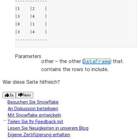
-------------
|1    |2    |
|3    |4    |
|0    |1    |
|3    |4    |
-------------
Parameters
other
– the other
that
DataFrame
contains the rows to include.
War diese Seite hilfreich?
Ja
Nein
Besuchen Sie Snowflake
An Diskussion beteiligen
Mit Snowflake entwickeln
Teilen Sie Ihr Feedback mit
Lesen Sie Neuigkeiten in unserem Blog
Eigene Zertifizierung erhalten