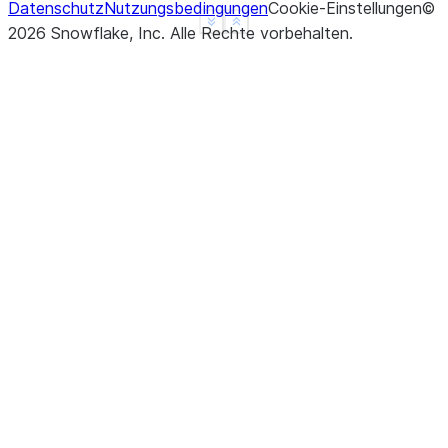
Datenschutz
Nutzungsbedingungen
Cookie-Einstellungen
©
See more
Show less
2026
Snowflake, Inc.
Alle Rechte vorbehalten
.