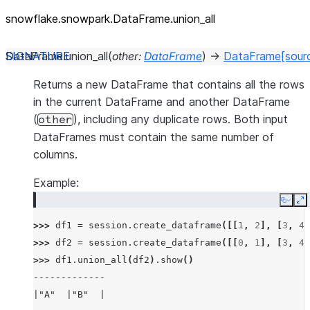
snowflake.snowpark.DataFrame.union_
all
DataFrame.
union_all
(
other
:
DataFrame
)
→
DataFrame
[sour
Returns a new DataFrame that contains all the rows
in the current DataFrame and another DataFrame
(
), including any duplicate rows. Both input
other
DataFrames must contain the same number of
columns.
Example:
Copy
E
>>> 
df1
=
session
.
create_dataframe
([[
1
,
2
],
[
3
,
4
]
>>> 
df2
=
session
.
create_dataframe
([[
0
,
1
],
[
3
,
4
]
>>> 
df1
.
union_all
(
df2
)
.
show
()
-------------
|"A"  |"B"  |