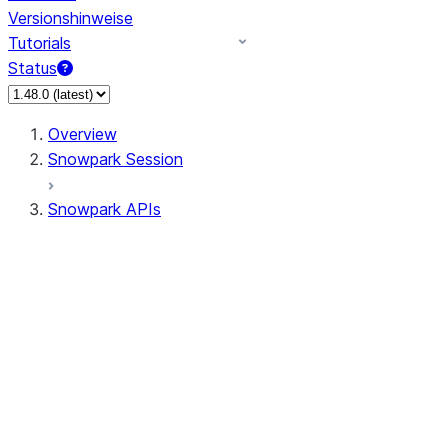
Versionshinweise
Tutorials
Status
Overview
Snowpark Session
Snowpark APIs
Input/Output
DataFrame
DataFrame
DataFrameNaFunctions
DataFrameStatFunctions
DataFrameAnalyticsFunctions