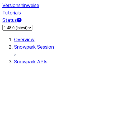
Versionshinweise
Tutorials
Status
Overview
Snowpark Session
Snowpark APIs
Input/Output
DataFrame
DataFrame
DataFrameNaFunctions
DataFrameStatFunctions
DataFrameAnalyticsFunctions